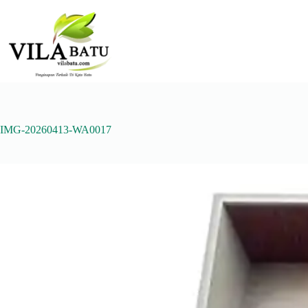
Skip
to
content
IMG-20260413-WA0017